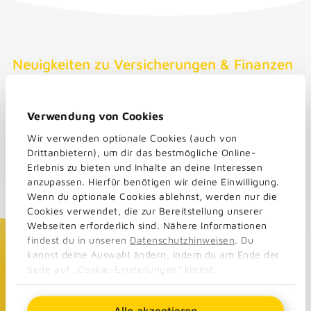
Neuigkeiten zu Versicherungen & Finanzen
für Beamte
OPTINVEST Beamte - Blog
Verwendung von Cookies
Wir verwenden optionale Cookies (auch von
Du möchtest als Beamter bzw. als Angestellter im
Drittanbietern), um dir das bestmögliche Online-
öffentlichen Dienst zu Finanz- und
Erlebnis zu bieten und Inhalte an deine Interessen
Versicherungsthemen auf dem Laufenden sein? Dann
anzupassen. Hierfür benötigen wir deine Einwilligung.
wirf gerne einen Blick in unseren Blog. Hier fassen
Wenn du optionale Cookies ablehnst, werden nur die
wir aktuelle Themen übersichtlich für dich
Cookies verwendet, die zur Bereitstellung unserer
zusammen.
Webseiten erforderlich sind. Nähere Informationen
findest du in unseren
Datenschutzhinweisen
. Du
kannst deine Auswahl ändern, indem du am Ende der
Mehr erfahren
Seite auf „Cookie-Einstellungen“ klickst.
Alle akzeptieren