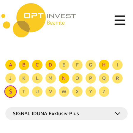
A
B
C
D
E
F
G
H
I
J
K
L
M
N
O
P
Q
R
S
T
U
V
W
X
Y
Z
SIGNAL IDUNA Exklusiv Plus